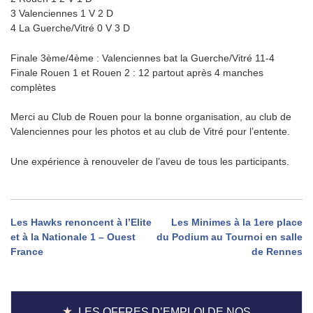
3 Valenciennes 1 V 2 D
4 La Guerche/Vitré 0 V 3 D
Finale 3ème/4ème : Valenciennes bat la Guerche/Vitré 11-4
Finale Rouen 1 et Rouen 2 : 12 partout après 4 manches
complètes
Merci au Club de Rouen pour la bonne organisation, au club de
Valenciennes pour les photos et au club de Vitré pour l’entente.
Une expérience à renouveler de l’aveu de tous les participants.
Navigation
Les Hawks renoncent à l’Elite
Les Minimes à la 1ere place
et à la Nationale 1 – Ouest
du Podium au Tournoi en salle
de
France
de Rennes
l’article
LES OFFRES D’EMPLOI DE NOS