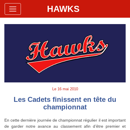
HAWKS
Site Officiel
Hawks Baseball Softball
Le
16 mai 2010
Les Cadets finissent en tête du
championnat
En cette dernière journée de championnat régulier il est important
de garder notre avance au classement afin d’être premier et