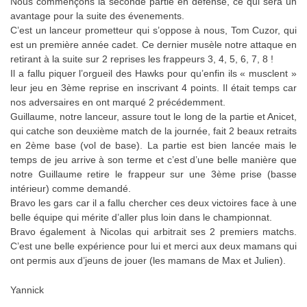
Nous commençons la seconde partie en défense, ce qui sera un
avantage pour la suite des évenements.
C’est un lanceur prometteur qui s’oppose à nous, Tom Cuzor, qui
est un première année cadet. Ce dernier musèle notre attaque en
retirant à la suite sur 2 reprises les frappeurs 3, 4, 5, 6, 7, 8 !
Il a fallu piquer l’orgueil des Hawks pour qu’enfin ils « musclent »
leur jeu en 3ème reprise en inscrivant 4 points. Il était temps car
nos adversaires en ont marqué 2 précédemment.
Guillaume, notre lanceur, assure tout le long de la partie et Anicet,
qui catche son deuxième match de la journée, fait 2 beaux retraits
en 2ème base (vol de base). La partie est bien lancée mais le
temps de jeu arrive à son terme et c’est d’une belle manière que
notre Guillaume retire le frappeur sur une 3ème prise (basse
intérieur) comme demandé.
Bravo les gars car il a fallu chercher ces deux victoires face à une
belle équipe qui mérite d’aller plus loin dans le championnat.
Bravo également à Nicolas qui arbitrait ses 2 premiers matchs.
C’est une belle expérience pour lui et merci aux deux mamans qui
ont permis aux d’jeuns de jouer (les mamans de Max et Julien).
Yannick