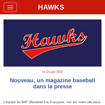
HAWKS
Site Officiel
Hawks Baseball Softball
Le
23 juin 2010
Nouveau, un magazine baseball
dans la presse
L’équipe du BAF (Baseball A la Française, voir sur notre site dans