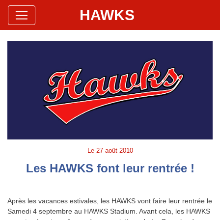
HAWKS
Site Officiel
Hawks Baseball Softball
Le
27 août 2010
Les HAWKS font leur rentrée !
Après les vacances estivales, les HAWKS vont faire leur rentrée le
Samedi 4 septembre au HAWKS Stadium. Avant cela, les HAWKS