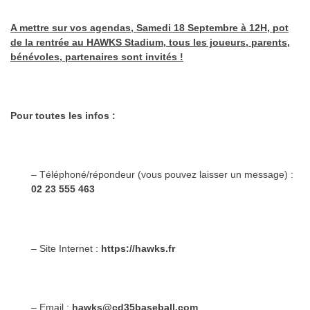
A mettre sur vos agendas, Samedi 18 Septembre à 12H, pot
de la rentrée au HAWKS Stadium, tous les joueurs, parents,
bénévoles, partenaires sont invités !
Pour toutes les infos :
– Téléphoné/répondeur (vous pouvez laisser un message) :
02 23 555 463
– Site Internet :
https://hawks.fr
– Email :
hawks@cd35baseball.com