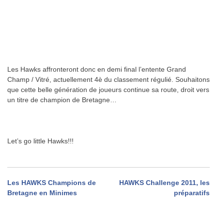
.
Les Hawks affronteront donc en demi final l’entente Grand
Champ / Vitré, actuellement 4è du classement régulié. Souhaitons
que cette belle génération de joueurs continue sa route, droit vers
un titre de champion de Bretagne…
.
Let’s go little Hawks!!!
Navigation
Les HAWKS Champions de
HAWKS Challenge 2011, les
Bretagne en Minimes
préparatifs
de