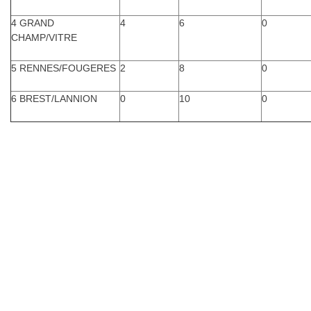
4 GRAND
4
6
0
CHAMP/VITRE
5 RENNES/FOUGERES
2
8
0
6 BREST/LANNION
0
10
0