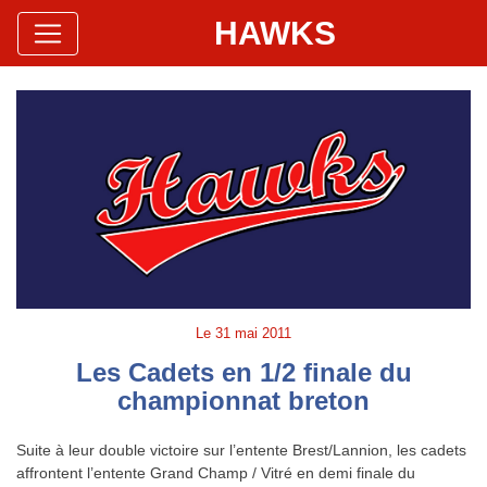
HAWKS
Site Officiel
Hawks Baseball Softball
Le
31 mai 2011
Les Cadets en 1/2 finale du
championnat breton
Suite à leur double victoire sur l’entente Brest/Lannion, les cadets
affrontent l’entente Grand Champ / Vitré en demi finale du