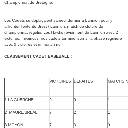
Championnat de Bretagne.
.
Les Cadets se déplaçaient samedi dernier à Lannion pour y
affronter l’entente Brest / Lannion, match de cloture du
championnat régulié. Les Hawks reviennent de Lannion avec 2
victoires. Invaincus, nos cadets terminent ainsi la phase régulière
avec 9 victoires et un match nul.
.
CLASSEMENT CADET BASEBALL :
.
VICTOIRES
DEFAITES
MATCHS 
1 LA GUERCHE
9
0
1
2 MAURE/BREAL
7
2
1
3 MOYON
7
3
0