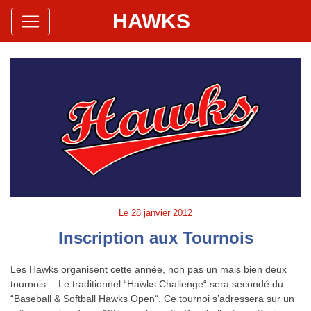
HAWKS
Site Officiel
Hawks Baseball Softball
Le
28 janvier 2012
Inscription aux Tournois
Les Hawks organisent cette année, non pas un mais bien deux
tournois… Le traditionnel “Hawks Challenge“ sera secondé du
“Baseball & Softball Hawks Open“. Ce tournoi s’adressera sur un