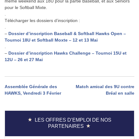
même weekend aux 18U pour la partie Baseball, et aux Seniors
pour le Softball Mixte.
.
Télécharger les dossiers d’inscription :
.
–
Dossier d’inscription Baseball & Softball Hawks Open –
Tournoi 18U et Softball Moxte – 12 et 13 Mai
.
–
Dossier d’inscription Hawks Challenge – Tournoi 15U et
12U – 26 et 27 Mai
Navigation
Assemblée Générale des
Match amical des 9U contre
HAWKS, Vendredi 3 Février
Bréal en salle
de
l’article
LES OFFRES D’EMPLOI DE NOS
PARTENAIRES