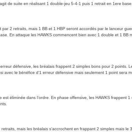
git de suite en réalisant 1 double-jeu 5-4-1 puis 1 retrait en 1ere base
 2 retraits, mais 1 BB et 1 HBP seront accordés par le lanceur guer
re base. En attaque les HAWKS commencent bien avec 1 double et 1 BB m
erreur défensive, les bréalais frappent 2 simples bons pour 2 points. L
i avec le bénéfice d’1 erreur défensive mais seulement 1 point sera 
se est éliminée dans l’ordre. En phase offensive, les HAWKS frappent 1 
nts.
retraits, mais les bréalais s’accrochent en frappant 2 simples mais le