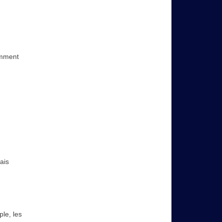
amment
ais
le, les