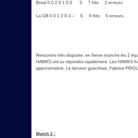
Breal 0 0 2 0 1 0 0 3 7 hits 2 erreurs
La GB 0 0 1 2 0 3 – 6 8 hits 5 erreurs
Rencontre très disputée, en 5eme manche les 2 équipes
HAWKS ont su répondre rapidement. Les HAWKS fr
approximative. Le lanceur guerchais, Fabrice PRIOU
Match 2 :