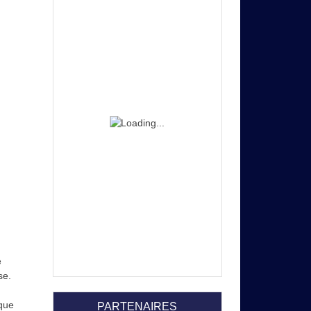
e
se.
aque
PARTENAIRES