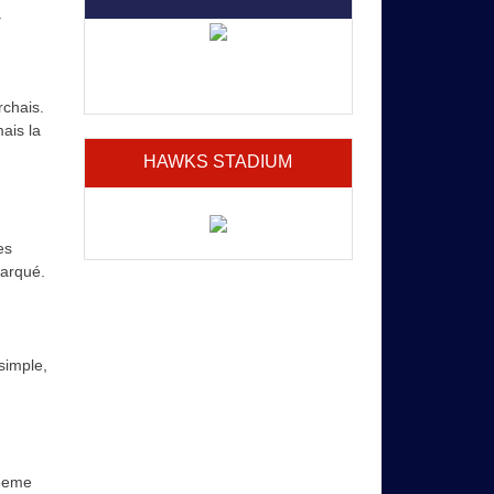
.
chais.
ais la
HAWKS STADIUM
es
marqué.
simple,
 3eme