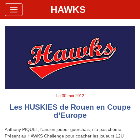
HAWKS
Site Officiel
Hawks Baseball Softball
Le
30 mai 2012
Les HUSKIES de Rouen en Coupe
d’Europe
Anthony PIQUET, l’ancien joueur guerchais, n’a pas chômé.
Présent au HAWKS Challenge pour coacher les joueurs 12U