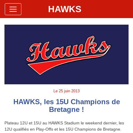
HAWKS
Site Officiel
Hawks Baseball Softball
Le
25 juin 2013
HAWKS, les 15U Champions de
Bretagne !
Plateau 12U et 15U au HAWKS Stadium le weekend dernier, les
12U qualifiés en Play-Offs et les 15U Champions de Bretagne.