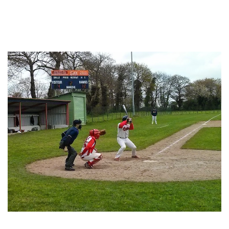
.
…
.