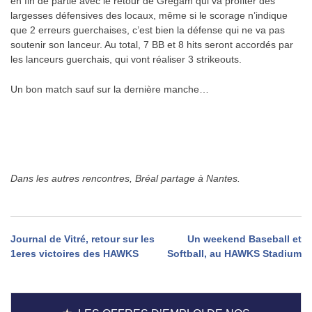
en fin de partie avec le retour de Grégam qui va profiter des
largesses défensives des locaux, même si le scorage n’indique
que 2 erreurs guerchaises, c’est bien la défense qui ne va pas
soutenir son lanceur. Au total, 7 BB et 8 hits seront accordés par
les lanceurs guerchais, qui vont réaliser 3 strikeouts.
Un bon match sauf sur la dernière manche…
.
.
Dans les autres rencontres, Bréal partage à Nantes.
Navigation
Journal de Vitré, retour sur les
Un weekend Baseball et
1eres victoires des HAWKS
Softball, au HAWKS Stadium
de
l’article