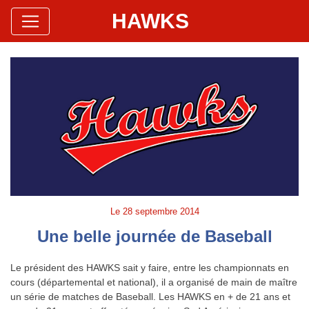
HAWKS
Site Officiel
Hawks Baseball Softball
Le
28 septembre 2014
Une belle journée de Baseball
Le président des HAWKS sait y faire, entre les championnats en
cours (départemental et national), il a organisé de main de maître
un série de matches de Baseball. Les HAWKS en + de 21 ans et