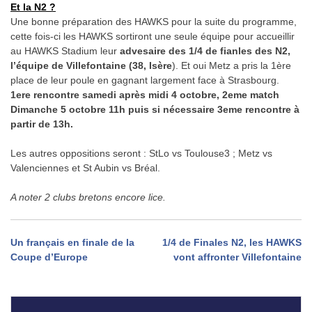
Et la N2 ?
Une bonne préparation des HAWKS pour la suite du programme,
cette fois-ci les HAWKS sortiront une seule équipe pour accueillir
au HAWKS Stadium leur
advesaire des 1/4 de fianles des N2,
l’équipe de Villefontaine (38, Isère
). Et oui Metz a pris la 1ère
place de leur poule en gagnant largement face à Strasbourg.
1ere rencontre samedi après midi 4 octobre, 2eme match
Dimanche 5 octobre 11h puis si nécessaire 3eme rencontre à
partir de 13h.
Les autres oppositions seront : StLo vs Toulouse3 ; Metz vs
Valenciennes et St Aubin vs Bréal.
A noter 2 clubs bretons encore lice.
Navigation
Un français en finale de la
1/4 de Finales N2, les HAWKS
Coupe d’Europe
vont affronter Villefontaine
de
l’article