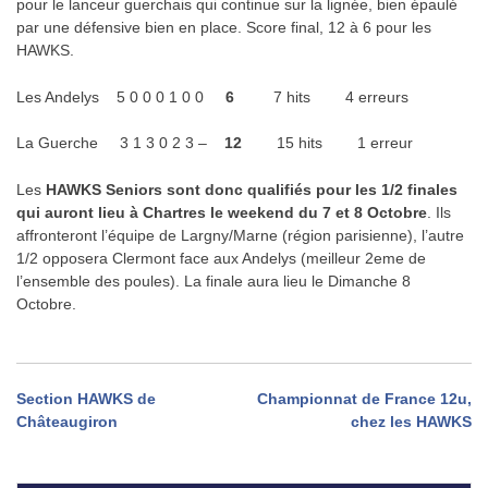
pour le lanceur guerchais qui continue sur la lignée, bien épaulé
par une défensive bien en place. Score final, 12 à 6 pour les
HAWKS.
Les Andelys 5 0 0 0 1 0 0
6
7 hits 4 erreurs
La Guerche 3 1 3 0 2 3 –
12
15 hits 1 erreur
Les
HAWKS Seniors sont donc qualifiés pour les 1/2 finales
qui auront lieu à Chartres le weekend du 7 et 8 Octobre
. Ils
affronteront l’équipe de Largny/Marne (région parisienne), l’autre
1/2 opposera Clermont face aux Andelys (meilleur 2eme de
l’ensemble des poules). La finale aura lieu le Dimanche 8
Octobre.
Navigation
Section HAWKS de
Championnat de France 12u,
Châteaugiron
chez les HAWKS
de
l’article