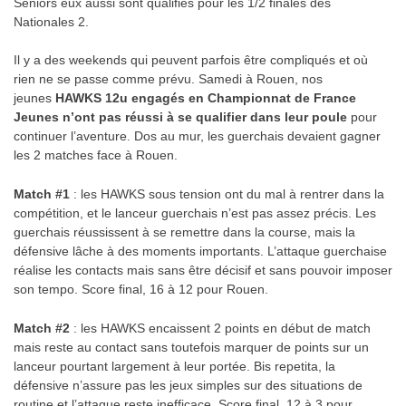
Seniors eux aussi sont qualifiés pour les 1/2 finales des
Nationales 2.
Il y a des weekends qui peuvent parfois être compliqués et où
rien ne se passe comme prévu. Samedi à Rouen, nos
jeunes
HAWKS 12u engagés en Championnat de France
Jeunes n’ont pas réussi à se qualifier dans leur poule
pour
continuer l’aventure. Dos au mur, les guerchais devaient gagner
les 2 matches face à Rouen.
Match #1
: les HAWKS sous tension ont du mal à rentrer dans la
compétition, et le lanceur guerchais n’est pas assez précis. Les
guerchais réussissent à se remettre dans la course, mais la
défensive lâche à des moments importants. L’attaque guerchaise
réalise les contacts mais sans être décisif et sans pouvoir imposer
son tempo. Score final, 16 à 12 pour Rouen.
Match #2
: les HAWKS encaissent 2 points en début de match
mais reste au contact sans toutefois marquer de points sur un
lanceur pourtant largement à leur portée. Bis repetita, la
défensive n’assure pas les jeux simples sur des situations de
routine et l’attaque reste inefficace. Score final, 12 à 3 pour