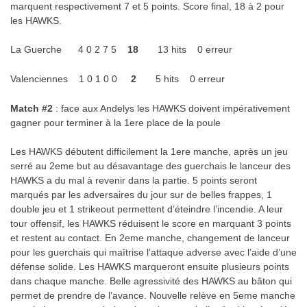
marquent respectivement 7 et 5 points. Score final, 18 à 2 pour
les HAWKS.
La Guerche 4 0 2 7 5
18
13 hits 0 erreur
Valenciennes 1 0 1 0 0
2
5 hits 0 erreur
Match #2
: face aux Andelys les HAWKS doivent impérativement
gagner pour terminer à la 1ere place de la poule
Les HAWKS débutent difficilement la 1ere manche, après un jeu
serré au 2eme but au désavantage des guerchais le lanceur des
HAWKS a du mal à revenir dans la partie. 5 points seront
marqués par les adversaires du jour sur de belles frappes, 1
double jeu et 1 strikeout permettent d’éteindre l’incendie. A leur
tour offensif, les HAWKS réduisent le score en marquant 3 points
et restent au contact. En 2eme manche, changement de lanceur
pour les guerchais qui maîtrise l’attaque adverse avec l’aide d’une
défense solide. Les HAWKS marqueront ensuite plusieurs points
dans chaque manche. Belle agressivité des HAWKS au bâton qui
permet de prendre de l’avance. Nouvelle relève en 5eme manche