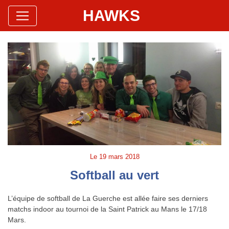
HAWKS
Site Officiel
Hawks Baseball Softball
Le
19 mars 2018
Softball au vert
L’équipe de softball de La Guerche est allée faire ses derniers
matchs indoor au tournoi de la Saint Patrick au Mans le 17/18
Mars.