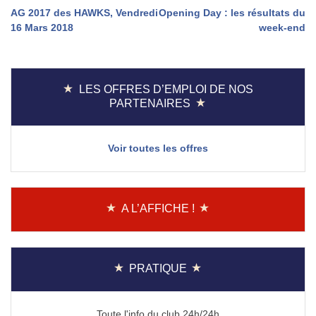
Navigation
AG 2017 des HAWKS, Vendredi
Opening Day : les résultats du
16 Mars 2018
week-end
de
l’article
LES OFFRES D’EMPLOI DE NOS
PARTENAIRES
Voir toutes les offres
A L’AFFICHE !
PRATIQUE
Toute l'info du club 24h/24h