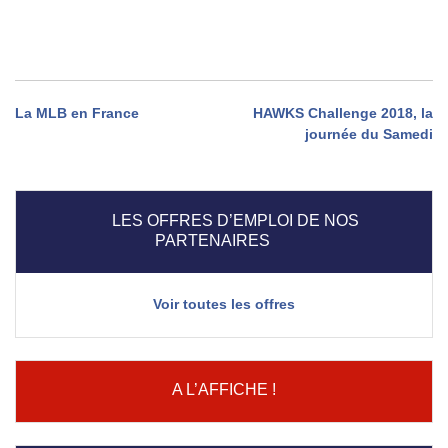
Navigation
La MLB en France
HAWKS Challenge 2018, la
journée du Samedi
de
l’article
LES OFFRES D’EMPLOI DE NOS
PARTENAIRES
Voir toutes les offres
A L’AFFICHE !