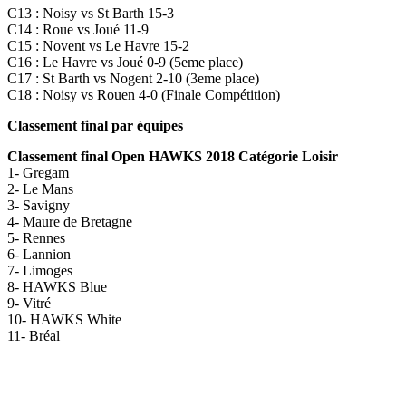
C13 : Noisy vs St Barth 15-3
C14 : Roue vs Joué 11-9
C15 : Novent vs Le Havre 15-2
C16 : Le Havre vs Joué 0-9 (5eme place)
C17 : St Barth vs Nogent 2-10 (3eme place)
C18 : Noisy vs Rouen 4-0 (Finale Compétition)
Classement final par équipes
Classement final Open HAWKS 2018 Catégorie Loisir
1- Gregam
2- Le Mans
3- Savigny
4- Maure de Bretagne
5- Rennes
6- Lannion
7- Limoges
8- HAWKS Blue
9- Vitré
10- HAWKS White
11- Bréal