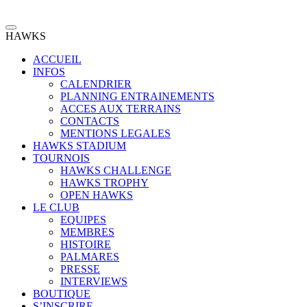
Hawks Baseball Softball
Site Officiel
HAWKS
ACCUEIL
INFOS
CALENDRIER
PLANNING ENTRAINEMENTS
ACCES AUX TERRAINS
CONTACTS
MENTIONS LEGALES
HAWKS STADIUM
TOURNOIS
HAWKS CHALLENGE
HAWKS TROPHY
OPEN HAWKS
LE CLUB
EQUIPES
MEMBRES
HISTOIRE
PALMARES
PRESSE
INTERVIEWS
BOUTIQUE
S’INSCRIRE