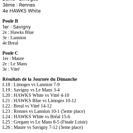
3ème : Rennes
4e HAWKS White
Poule B
1er : Savigny
2e : Hawks Blue
3e : Lannion
4e Breal
Poule C
1er : Maure
2e : Le Mans
3e : Vitré
Résultats de la Journée du Dimanche
L18 : Limoges vs Lannion 7-9
L19 : Savigny vs Le Mans 3-4
L20 : HAWKS White vs Vitré 4-10
L21 : HAWKS Blue vs Limoges 10-12
L22 : Breal vs Vitré 14-12
L23 : Rennes vs Lannion 10-1 (5eme place)
L24 : HAWKS White vs Bréal 15-6
L25 : Gregam vs Le Mans 8-5 (Finale Loisir)
L26 : Maure vs Savigny 7-12 (3eme place)