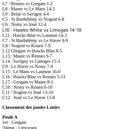
L7 : Rennes vs Gregam 1-2
L8 : Maure vs Le Mans 14-5
L9 : Bréal vs Savigny 4-6
C5 : St Barthélémy vs Nogent 6-8
C6 : Noisy vs Joué 12-4
L10 : Hawks White vs Limoges 14-19
L11 : Hawks Blue vs Lannion 14-3
C7 : St Barthélémy vs Le Havre 9-9
C8 : Nogent vs Rouen 7-9
L12 Gregam vs Hawks Blue 8-5
L13 : Maure vs Rennes 9-7
L14 : Savigny vs Limoges 15-3
C9 : Le Havre vs Noisy 7-9
L15 : Le Mans vs Lannion 16-0
L16 : Hawks Blue vs Rennes 5-13
L17 : Gregam vs Maure 8-1
C10 : Noisy vs Rouen 6-10
C11 : Nogent vs Joué 13-10
C12 : Joué vs Le Havre 13-8
Classement des poules Loisirs
Poule A
1er : Gregam
2ème : Limoges