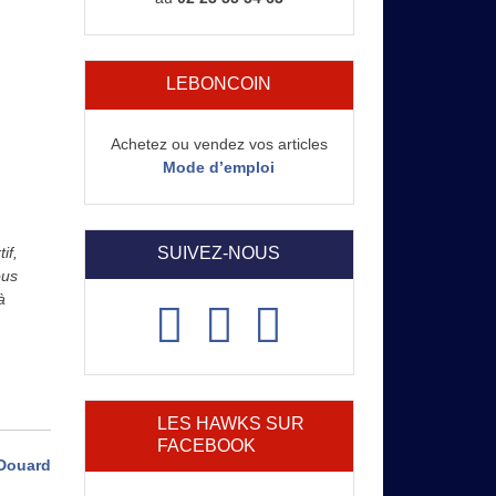
LEBONCOIN
Achetez ou vendez vos articles
Mode d’emploi
SUIVEZ-NOUS
if,
ous
à
LES HAWKS SUR
FACEBOOK
Douard