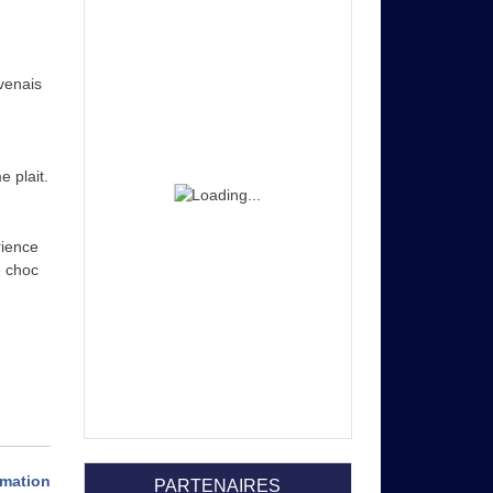
 venais
e plait.
rience
e choc
rmation
PARTENAIRES