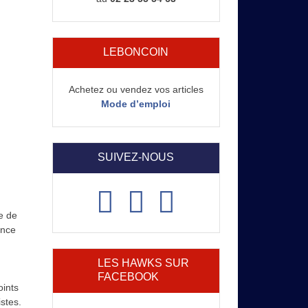
LEBONCOIN
Achetez ou vendez vos articles
Mode d’emploi
SUIVEZ-NOUS
e de
ence
LES HAWKS SUR
FACEBOOK
ints
stes.