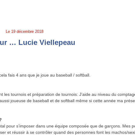
Le
19 décembre 2018
ur … Lucie Viellepeau
ela fais 4 ans que je joue au baseball / softball.
ant les tournois et préparation de tournois: J’aide au niveau du comptag
is aussi joueuse de baseball et de softball même si cette année ma prés
?
tal pour s’imposer dans une équipe composée que de garçons. Mes po
esser et réussir à se contrôler quand des personnes font les machos/sexi