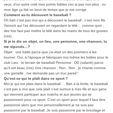
veux, d’un autre coté mes points faibles j’en ai pas non plus : vu
mon âge ça fait un bout de temps que je me corrige .
Comment as-tu découvert le baseball ?
Oh bah c’est pas moi qui a découvert le baseball , c’est mon fils
Yannick qui l’as découvert en regardant la télé… comme quoi ,
des fois faut pas mettre la télé dans les mains de tous les gosses
(rire).
Si je te dis un objet, un lieu, une personne, une chanson, tu
me réponds…?
Objet :
une batte parce-que j’ai était un des premiers à les
tourner. Oui, à l’époque je fabriquais moi même les battes pour le
club
Lieu :
le terrain de baseball
Personne :
DD (salarié) parce
qu’il est beau (rire)
Une chanson :
Non , Non , je chante comme
une gamelle , me demande pas un truc pareil !
Qu’est-ce qui te plaît dans ce sport ?
Moi je qui me plais dans le baseball … Bah à la limite, le baseball
c’est pas à moi que cela plaît c’est surtout à mes fils et aux gens
qui viennent participer aux matchs et aux jeunes qui se
passionnent pour ce sport. C’est un sport pour lequel il faut être
passionné alors que moi personnellement je ne suis pas
passionné par le baseball. Je suis passionné par le bricolage et