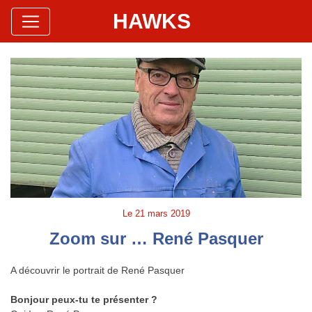
HAWKS
Site Officiel
Hawks Baseball Softball
Le
21 mars 2019
Zoom sur … René Pasquer
A découvrir le portrait de René Pasquer
Bonjour peux-tu te présenter ?