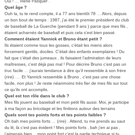
Oui ! … René Pasquer .
Quel âge ?
Ouh la, tu te rend compte, il a 77 ans bientôt 78 … Alors, depuis
un bon bout de temps : 1987, j’ai été le premier président du club
de baseball de La Guerche (pendant 9 ans ) parce que mes fils ,
étaient acharnés de baseball et puis cela s’est bien passé.
Comment étaient Yannick et Bruno étant petit ?
Ils étaient comme tous les gosses, c’était les miens alors
forcement gentils, dociles. C’était des enfants exemplaires ! Du
fait que c’était des jumeaux , ils faisaient l’admiration de leurs
maîtresses, c’est déjà pas mal ! Pour décrire Bruno c’est pas un
truc facile … j’aurais tendance à dire qu’il ressemble à son frère
(rire) …. Et Yannick ressemble à Bruno , c’est pas une chose
facile, non plus ! Je reste néanmoins très fier de mes fils sur tout
ce qu’ils ont accomplis.
Quel est ton rôle dans le club ?
Mes fils jouent au baseball et mon petit fils aussi. Moi, je participe
à ma façon au bricolage et les finitions autour des terrains
Quels sont tes points forts et tes points faibles ?
Oh bah mes points forts … (rire) . Attend, tu me prends au saut
du lit, là c’est pas évident ! Mes points forts , bah j’en ai pas ,
j’aimerais bien… mon point fort c’est la partie technique si tu