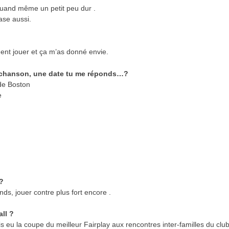
 quand même un petit peu dur .
ase aussi.
ent jouer et ça m’as donné envie.
ne chanson, une date tu me réponds…?
 de Boston
e
?
nds, jouer contre plus fort encore .
ll ?
is eu la coupe du meilleur Fairplay aux rencontres inter-familles du club