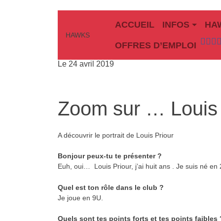
ACCUEIL
INFOS
HA
HAWKS
Site Officiel
Hawks Baseball Softball
OFFRES D’EMPLOI
Le
24 avril 2019
Zoom sur … Louis 
A découvrir le portrait de Louis Priour
Bonjour peux-tu te présenter ?
Euh, oui…
Louis Priour, j’ai huit ans . Je suis né e
Quel est ton rôle dans le club ?
Je joue en 9U.
Quels sont tes points forts et tes points faibles 