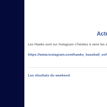
Act
Les Hawks sont sur Instagram n’hésitez à venir les 
https://www.instagram.com/hawks_baseball_soft
Navigation
Les résultats du weekend
de
l’article