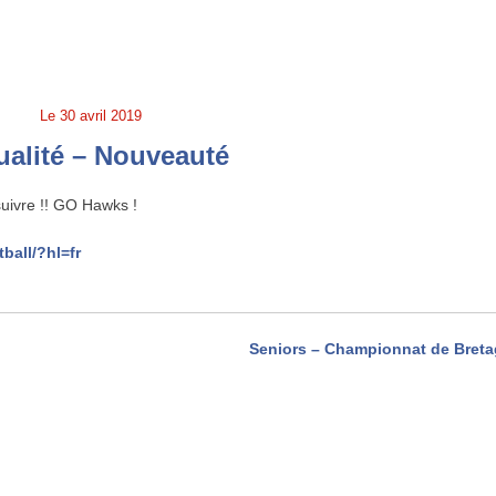
Le
30 avril 2019
ualité – Nouveauté
suivre !! GO Hawks !
ball/?hl=fr
Seniors – Championnat de Bret