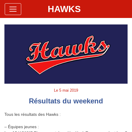
HAWKS
Site Officiel
Hawks Baseball Softball
Le
5 mai 2019
Résultats du weekend
Tous les résultats des Hawks :
– Équipes jeunes :