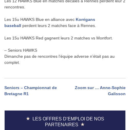
Les 12 HAWKS Blue en matches décalés à Rennes perdent leur 2
rencontres.
Les 15u HAWKS Blue en alliance avec
Korrigans
baseball
perdent leurs 2 matches face à Rennes.
Les 15u HAWKS Red gagnent leurs 2 matches vs Montfort.
– Seniors HAWKS
Dimanche pas de rencontres l’équipe adverse n’était pas au
complet.
Navigation
Seniors – Championnat de
Zoom sur … Anne-Sophie
Bretagne R1
Galisson
de
l’article
LES OFFRES D’EMPLOI DE NOS
PARTENAIRES