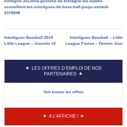
bretagne-35130/la-guerche-de-bretagne-les-hawks-
accueillent-les-interligues-de-base-ball-jusqu-samedi-
6376848
Navigation
Interligues Baseball 2019
Interligues Baseball – Little
Little League – Journée #2
League France – Dernier Jour
de
l’article
LES OFFRES D’EMPLOI DE NOS
PARTENAIRES
Voir toutes les offres
A L’AFFICHE !