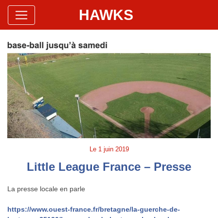
HAWKS
Site Officiel
Hawks Baseball Softball
Le
1 juin 2019
Little League France – Presse
La presse locale en parle
https://www.ouest-france.fr/bretagne/la-guerche-de-