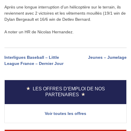
Après une longue interruption d’un hélicoptère sur le terrain, ils
reviennent avec 2 victoires et les vêtements mouillés (19/1 win de
Dylan Bergeault et 16/6 win de Detlev Bernard.
A noter un HR de Nicolas Hernandez.
Navigation
Interligues Baseball – Little
Jeunes – Jumelage
League France – Dernier Jour
de
l’article
LES OFFRES D’EMPLOI DE NOS
PARTENAIRES
Voir toutes les offres