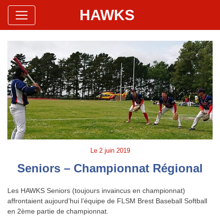
HAWKS
Site Officiel
Hawks Baseball Softball
Le
2 juin 2019
Seniors – Championnat Régional
Les HAWKS Seniors (toujours invaincus en championnat)
affrontaient aujourd’hui l’équipe de FLSM Brest Baseball Softball
en 2ème partie de championnat.