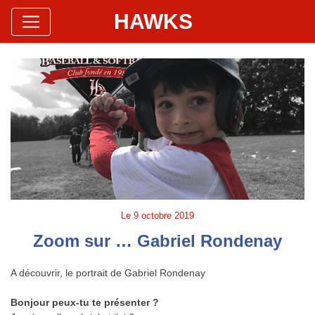
HAWKS
Site Officiel
Hawks Baseball Softball
Le
9 octobre 2019
Zoom sur … Gabriel Rondenay
A découvrir, le portrait de Gabriel Rondenay
Bonjour peux-tu te présenter ?