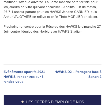
maîtriser l’attaque adverse. La 5eme manche sera terrible pour
les joueurs de Vitré qui vont encaisser 10 points. Fin de match,
26-7. Lanceur partant pour les HAWKS Johann GARNIER, puis
Arthur VALOTAIRE en relève et enfin Théo MORLIER en closer.
Prochaine rencontre pour la Réserve des HAWKS le dimanche 27
Juin contre l’équipe des Herbiers au HAWKS Stadium.
Navigation
Evénéments sportifs 2021
HAWKS D2 – Partagent face à
HAWKS, rencontres sur 3
Senart 2
de
rendez-vous
l’article
LES OFFRES D’EMPLOI DE NOS