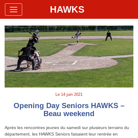
HAWKS
Site Officiel
Hawks Baseball Softball
Le
14 juin 2021
Opening Day Seniors HAWKS –
Beau weekend
Après les rencontres jeunes du samedi sur plusieurs terrains du
département, les HAWKS Seniors faisaient leur rentrée en