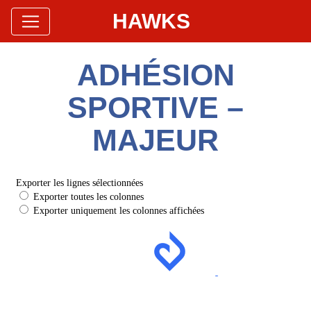
HAWKS
Site Officiel
Hawks Baseball Softball
ADHÉSION
SPORTIVE –
MAJEUR