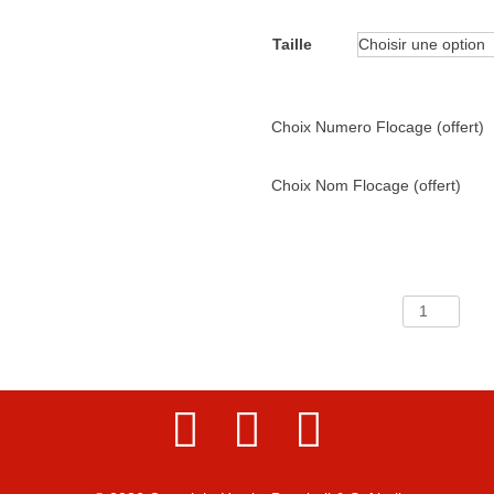
Taille
Choix Numero Flocage (offert)
Choix Nom Flocage (offert)
quantité
de
Hoodie
zippé