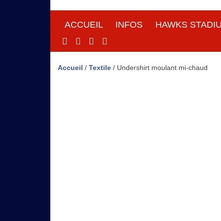
ACCUEIL
INFOS
HAWKS STADI
Site Officiel
Hawks Baseball Softball
Accueil
/
Textile
/ Undershirt moulant mi-chaud