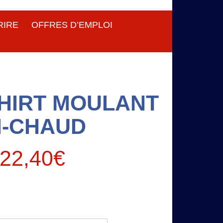
RIRE
OFFRES D’EMPLOI
HIRT MOULANT
I-CHAUD
22,40
€