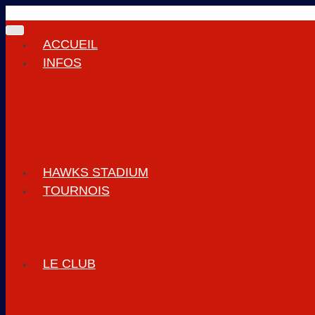
Site Officiel
Hawks Baseball Softball
ACCUEIL
INFOS
HAWKS STADIUM
TOURNOIS
LE CLUB