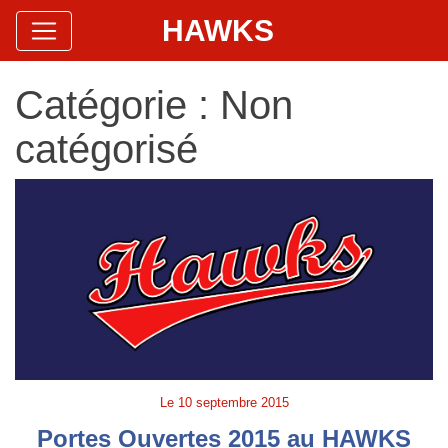
HAWKS
Site Officiel
Hawks Baseball Softball
Catégorie :
Non
catégorisé
Le
10 septembre 2015
Portes Ouvertes 2015 au HAWKS