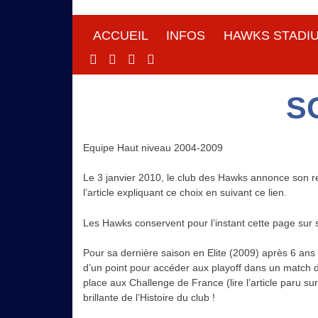
ACCUEIL
INFOS
HAWKS STADI
Site Officiel
Hawks Baseball Softball
S
Equipe Haut niveau 2004-2009
Le 3 janvier 2010, le club des Hawks annonce son ret
l’article expliquant ce choix en suivant ce lien.
Les Hawks conservent pour l’instant cette page sur s
Pour sa dernière saison en Elite (2009) après 6 ans
d’un point pour accéder aux playoff dans un match
place aux Challenge de France (lire l’article paru su
brillante de l’Histoire du club !