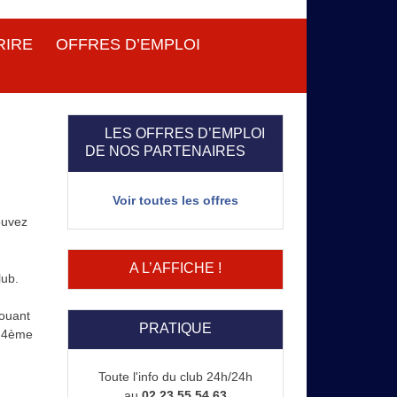
RIRE
OFFRES D’EMPLOI
LES OFFRES D’EMPLOI
DE NOS PARTENAIRES
Voir toutes les offres
ouvez
A L’AFFICHE !
lub.
houant
PRATIQUE
e 4ème
Toute l'info du club 24h/24h
au
02 23 55 54 63