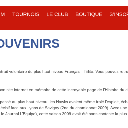
UM
TOURNOIS
LE CLUB
BOUTIQUE
S’INSC
OUVENIRS
rait volontaire du plus haut niveau Français : l’Elite. Vous pouvez retr
on site internet en mémoire de cette incroyable page de l’Histoire du c
 passé au plus haut niveau, les Hawks avaient même frolé l’exploit, éc
 décisif face aux Lyons de Savigny (2nd du chamionnat 2009). Avec un
r le Journal L’Equipe), cette saison 2009 avait été sans conteste la plus