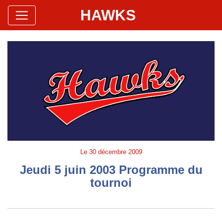
HAWKS
Site Officiel
Hawks Baseball Softball
Le
30 décembre 2009
Jeudi 5 juin 2003 Programme du
tournoi