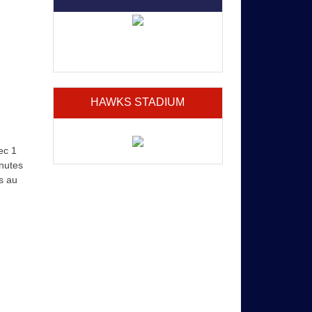
HAWKS STADIUM
ec 1
nutes
s au