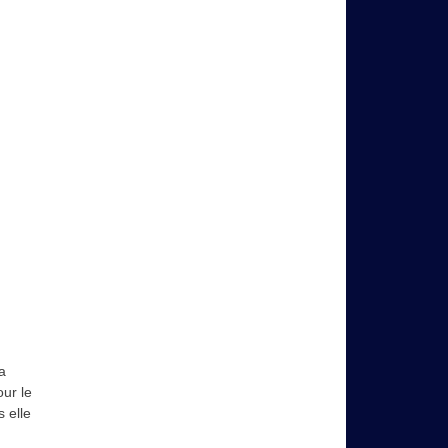
a
our le
 elle