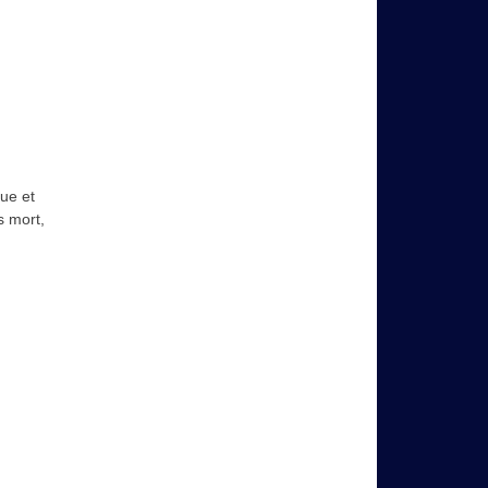
que et
s mort,