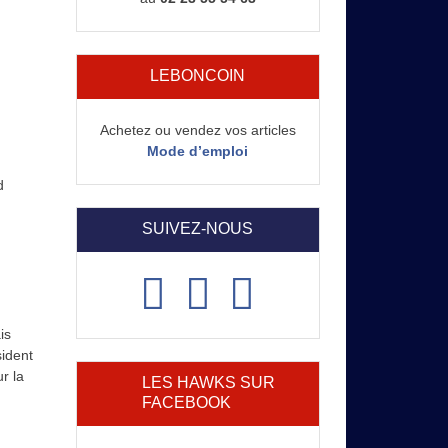
LEBONCOIN
Achetez ou vendez vos articles
Mode d’emploi
d
SUIVEZ-NOUS
is
sident
r la
LES HAWKS SUR
FACEBOOK