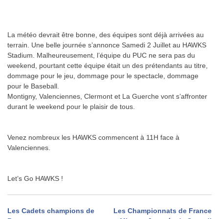
.
.
La météo devrait être bonne, des équipes sont déjà arrivées au
terrain. Une belle journée s’annonce Samedi 2 Juillet au HAWKS
Stadium. Malheureusement, l’équipe du PUC ne sera pas du
weekend, pourtant cette équipe était un des prétendants au titre,
dommage pour le jeu, dommage pour le spectacle, dommage
pour le Baseball.
Montigny, Valenciennes, Clermont et La Guerche vont s’affronter
durant le weekend pour le plaisir de tous.
.
.
Venez nombreux les HAWKS commencent à 11H face à
Valenciennes.
.
.
Let’s Go HAWKS !
Navigation
Les Cadets champions de
Les Championnats de France