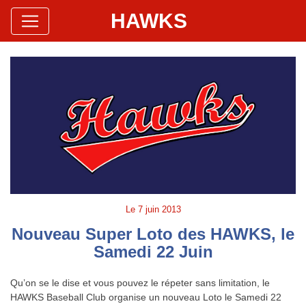
HAWKS
Site Officiel
Hawks Baseball Softball
Le
7 juin 2013
Nouveau Super Loto des HAWKS, le
Samedi 22 Juin
Qu’on se le dise et vous pouvez le répeter sans limitation, le
HAWKS Baseball Club organise un nouveau Loto le Samedi 22