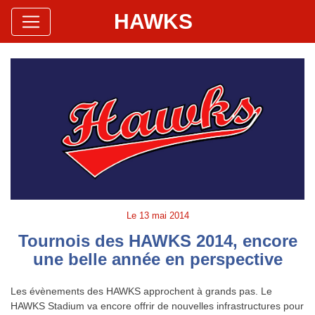
HAWKS
Site Officiel
Hawks Baseball Softball
Le
13 mai 2014
Tournois des HAWKS 2014, encore
une belle année en perspective
Les évènements des HAWKS approchent à grands pas. Le
HAWKS Stadium va encore offrir de nouvelles infrastructures pour