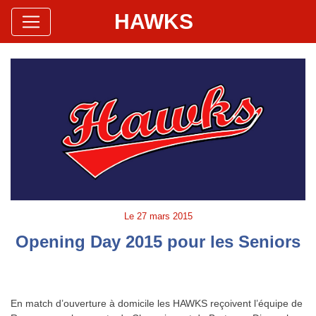
HAWKS
Site Officiel
Hawks Baseball Softball
Le
27 mars 2015
Opening Day 2015 pour les Seniors
En match d’ouverture à domicile les HAWKS reçoivent l’équipe de