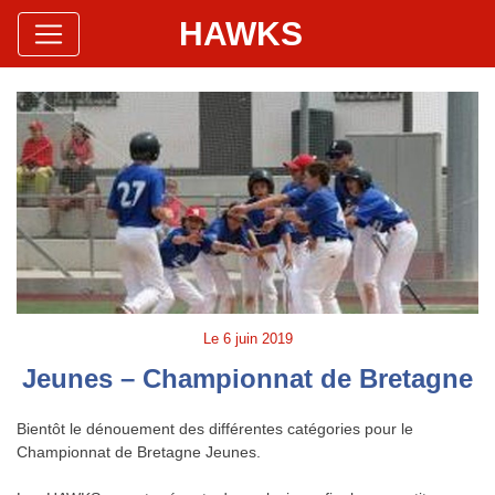
HAWKS
Site Officiel
Hawks Baseball Softball
Le
6 juin 2019
Jeunes – Championnat de Bretagne
Bientôt le dénouement des différentes catégories pour le
Championnat de Bretagne Jeunes.