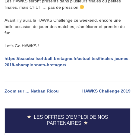
Les HAWKS seront présents dans plusieurs finales ou petites
finales, mais CHUT … pas de pression
Avant il y aura le HAWKS Challenge ce weekend, encore une
belle occasion de jouer des matches, s’améliorer et prendre du
fun.
Let’s Go HAWKS !
https://baseballsoftball-bretagne.fr/actualites/finales-jeunes-
2019-championnats-bretagne/
Navigation
Zoom sur … Nathan Ricou
HAWKS Challenge 2019
de
l’article
LES OFFRES D’EMPLOI DE NOS
PARTENAIRES