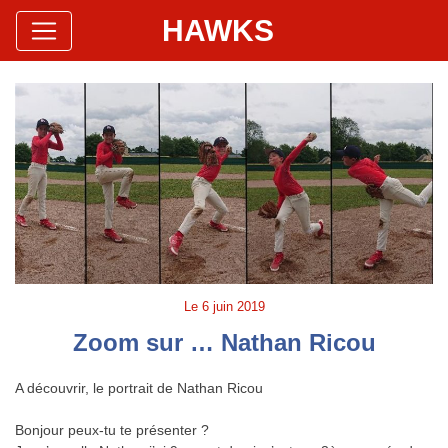
HAWKS
Site Officiel
Hawks Baseball Softball
Le
6 juin 2019
Zoom sur … Nathan Ricou
A découvrir, le portrait de Nathan Ricou
Bonjour peux-tu te présenter ?