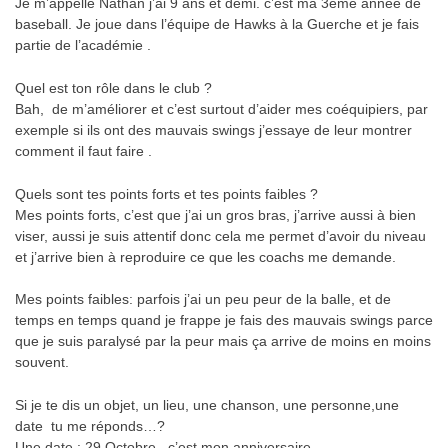
Je m’appelle Nathan j’ai 9 ans et demi. c’est ma 3ème année de
baseball. Je joue dans l’équipe de Hawks à la Guerche et je fais
partie de l’académie .
Quel est ton rôle dans le club ?
Bah,
de m’améliorer et c’est surtout d’aider mes coéquipiers, par
exemple si ils ont des mauvais swings j’essaye de leur montrer
comment il faut faire .
Quels sont tes points forts et tes points faibles ?
Mes points forts, c’est que j’ai un gros bras, j’arrive aussi à bien
viser, aussi je suis attentif donc cela me permet d’avoir du niveau
et j’arrive bien à reproduire ce que les coachs me demande.
Mes points faibles: parfois j’ai un peu peur de la balle, et de
temps en temps quand je frappe je fais des mauvais swings parce
que je suis paralysé par la peur mais ça arrive de moins en moins
souvent.
Si je te dis un objet, un lieu, une chanson, une personne,une
date
tu me réponds…?
Une date : 29 Octobre , c’est mon anniversaire