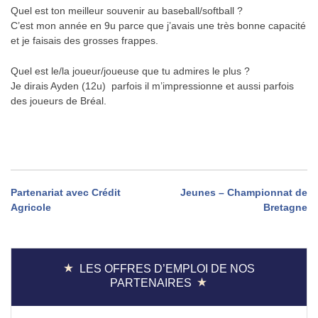
Quel est ton meilleur souvenir au baseball/softball ?
C’est mon année en 9u parce que j’avais une très bonne capacité
et je faisais des grosses frappes.
Quel est le/la joueur/joueuse que tu admires le plus ?
Je dirais Ayden (12u)
parfois il m’impressionne et aussi parfois
des joueurs de Bréal.
Navigation
Partenariat avec Crédit
Jeunes – Championnat de
Agricole
Bretagne
de
l’article
LES OFFRES D’EMPLOI DE NOS
PARTENAIRES