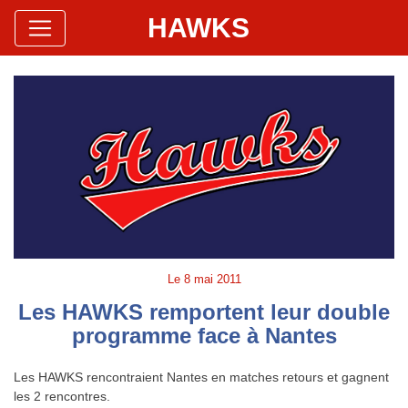
HAWKS
Site Officiel
Hawks Baseball Softball
Le
8 mai 2011
Les HAWKS remportent leur double
programme face à Nantes
Les HAWKS rencontraient Nantes en matches retours et gagnent
les 2 rencontres.