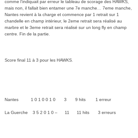
comme l’indiquait par erreur le tableau de scorage des HAWKS,
mais non, il fallait bien entamer une 7e manche… 7eme manche,
Nantes revient à la charge et commence par 1 retrait sur 1
chandelle en champ intérieur, le 2eme retrait sera réalisé au
marbre et le 3eme retrait sera réalisé sur un long fly en champ
centre. Fin de la partie.
Score final 11 à 3 pour les HAWKS.
Nantes 1 0 1 0 0 1 0 3 9 hits 1 erreur
La Guerche 3 5 2 0 1 0 – 11 11 hits 3 erreurs