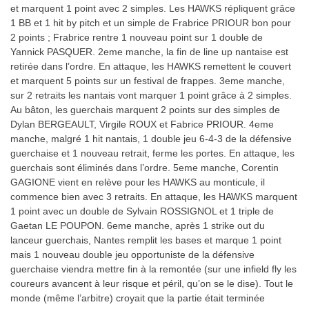
et marquent 1 point avec 2 simples. Les HAWKS répliquent grâce
1 BB et 1 hit by pitch et un simple de Frabrice PRIOUR bon pour
2 points ; Frabrice rentre 1 nouveau point sur 1 double de
Yannick PASQUER. 2eme manche, la fin de line up nantaise est
retirée dans l’ordre. En attaque, les HAWKS remettent le couvert
et marquent 5 points sur un festival de frappes. 3eme manche,
sur 2 retraits les nantais vont marquer 1 point grâce à 2 simples.
Au bâton, les guerchais marquent 2 points sur des simples de
Dylan BERGEAULT, Virgile ROUX et Fabrice PRIOUR. 4eme
manche, malgré 1 hit nantais, 1 double jeu 6-4-3 de la défensive
guerchaise et 1 nouveau retrait, ferme les portes. En attaque, les
guerchais sont éliminés dans l’ordre. 5eme manche, Corentin
GAGIONE vient en relève pour les HAWKS au monticule, il
commence bien avec 3 retraits. En attaque, les HAWKS marquent
1 point avec un double de Sylvain ROSSIGNOL et 1 triple de
Gaetan LE POUPON. 6eme manche, après 1 strike out du
lanceur guerchais, Nantes remplit les bases et marque 1 point
mais 1 nouveau double jeu opportuniste de la défensive
guerchaise viendra mettre fin à la remontée (sur une infield fly les
coureurs avancent à leur risque et péril, qu’on se le dise). Tout le
monde (même l’arbitre) croyait que la partie était terminée