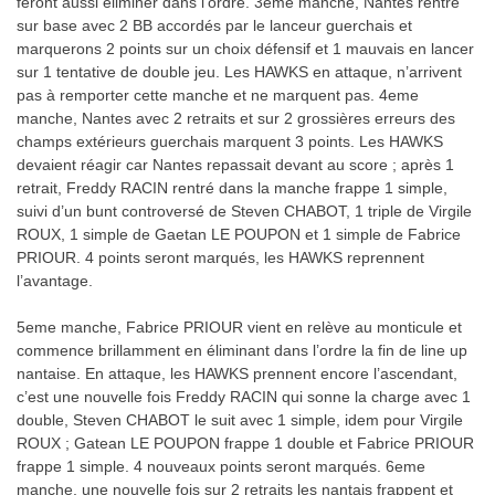
feront aussi éliminer dans l’ordre. 3eme manche, Nantes rentre
sur base avec 2 BB accordés par le lanceur guerchais et
marquerons 2 points sur un choix défensif et 1 mauvais en lancer
sur 1 tentative de double jeu. Les HAWKS en attaque, n’arrivent
pas à remporter cette manche et ne marquent pas. 4eme
manche, Nantes avec 2 retraits et sur 2 grossières erreurs des
champs extérieurs guerchais marquent 3 points. Les HAWKS
devaient réagir car Nantes repassait devant au score ; après 1
retrait, Freddy RACIN rentré dans la manche frappe 1 simple,
suivi d’un bunt controversé de Steven CHABOT, 1 triple de Virgile
ROUX, 1 simple de Gaetan LE POUPON et 1 simple de Fabrice
PRIOUR. 4 points seront marqués, les HAWKS reprennent
l’avantage.
5eme manche, Fabrice PRIOUR vient en relève au monticule et
commence brillamment en éliminant dans l’ordre la fin de line up
nantaise. En attaque, les HAWKS prennent encore l’ascendant,
c’est une nouvelle fois Freddy RACIN qui sonne la charge avec 1
double, Steven CHABOT le suit avec 1 simple, idem pour Virgile
ROUX ; Gatean LE POUPON frappe 1 double et Fabrice PRIOUR
frappe 1 simple. 4 nouveaux points seront marqués. 6eme
manche, une nouvelle fois sur 2 retraits les nantais frappent et