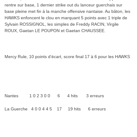
rentre sur base, 1 dernier strike out du lanceur guerchais sur
base pleine met fin à la manche offensive nantaise. Au bâton, les
HAWKS enfoncent le clou en marquant 5 points avec 1 triple de
Sylvain ROSSIGNOL, les simples de Freddy RACIN, Virgile
ROUX, Gaetan LE POUPON et Gaetan CHAUSSEE.
Mercy Rule, 10 points d’écart, score final 17 à 6 pour les HAWKS
Nantes 1 0 2 3 0 0 6 4 hits 3 erreurs
La Guerche 4 0 0 4 4 5 17 19 hits 6 erreurs