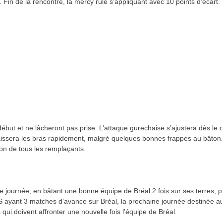
 Fin de la rencontre, la mercy rule s’appliquant avec 10 points d’écart.
but et ne lâcheront pas prise. L’attaque gurechaise s’ajustera dès le 
 baissera les bras rapidement, malgré quelques bonnes frappes au bâton
tion de tous les remplaçants.
e journée, en bâtant une bonne équipe de Bréal 2 fois sur ses terres, p
KS ayant 3 matches d’avance sur Bréal, la prochaine journée destinée a
qui doivent affronter une nouvelle fois l’équipe de Bréal.