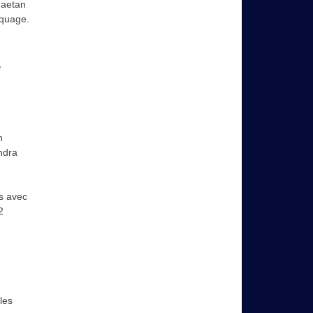
Gaetan
rquage.
,
n
ndra
ts avec
2
les