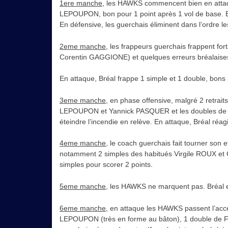
1ere manche
, les HAWKS commencent bien en attaq
LEPOUPON, bon pour 1 point après 1 vol de base. E
En défensive, les guerchais éliminent dans l’ordre le
2eme manche
, les frappeurs guerchais frappent 
Corentin GAGGIONE) et quelques erreurs bréalaises
En attaque, Bréal frappe 1 simple et 1 double, bons 
3
eme manche
, en phase offensive, malgré 2 retra
LEPOUPON et Yannick PASQUER et les doubles de 
éteindre l’incendie en relève. En attaque, Bréal réag
4eme manche
, le coach guerchais fait tourner son
notamment 2 simples des habitués Virgile ROUX et 
simples pour scorer 2 points.
5eme manche
, les HAWKS ne marquent pas. Bréal e
6eme manche
, en attaque les HAWKS passent l’acc
LEPOUPON (très en forme au bâton), 1 double de Fa