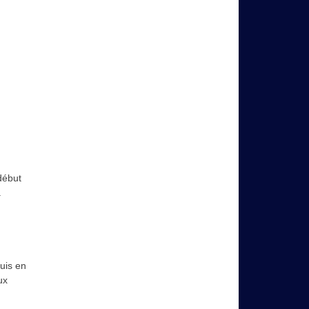
début
.
uis en
ux