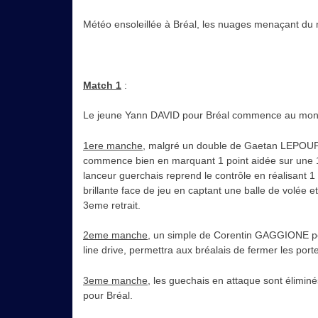
Météo ensoleillée à Bréal, les nuages menaçant du m
Match 1
:
Le jeune Yann DAVID pour Bréal commence au montic
1ere manche
, malgré un double de Gaetan LEPOUPO
commence bien en marquant 1 point aidée sur une 1
lanceur guerchais reprend le contrôle en réalisant
brillante face de jeu en captant une balle de volée e
3eme retrait.
2eme manche
, un simple de Corentin GAGGIONE pe
line drive, permettra aux bréalais de fermer les port
3eme manche
, les guechais en attaque sont éliminé
pour Bréal.