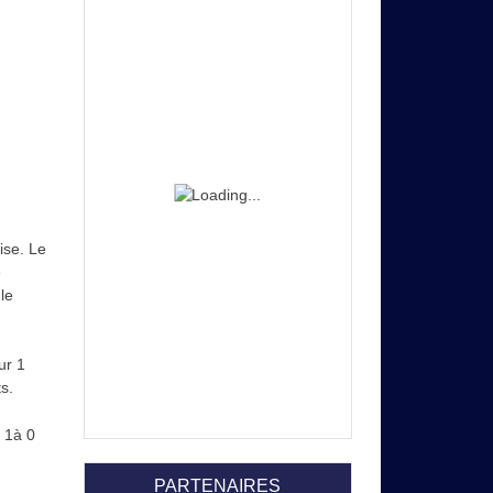
ise. Le
e
le
ur 1
s.
e 1à 0
PARTENAIRES