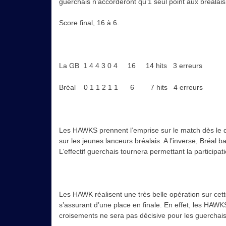
guerchais n’accorderont qu’1 seul point aux bréalais.
Score final, 16 à 6.
La GB 1 4 4 3 0 4 16 14 hits 3 erreurs
Bréal 0 1 1 2 1 1 6 7 hits 4 erreurs
Les HAWKS prennent l’emprise sur le match dès le dé
sur les jeunes lanceurs bréalais. A l’inverse, Bréal
L’effectif guerchais tournera permettant la participa
Les HAWK réalisent une très belle opération sur cett
s’assurant d’une place en finale. En effet, les HAW
croisements ne sera pas décisive pour les guerchais 