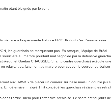
atin étant éloignés par le vent.
ule face à l’expérimenté Fabrice PRIOUR dont c’est l’anniversaire.
N, les guerchais ne marqueront pas. En attaque, l’équipe de Bréal
 souricière au marbre pourtant mal négociée par la défensive guercha
 1 strikeout et Gaetan CHAUSSEE (champ centre guerchais) exécute un
t en relayant parfaitement au marbre pour couper le coureur et réaliser 
rmet aux HAWKS de placer un coureur sur base mais un double jeu s
es. En défensive, malgré 1 hit concédé les guerchais réalisent les retrait
s dans l’ordre. Idem pour l’offensive bréalaise. Le score est toujours d