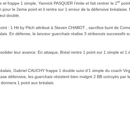
er
t frappe 1 simple, Yannick PASQUER l’imite et fait rentrer le 1
poin
ur le 2eme point et il rentre sur 1 erreur de la défensive bréalaise.
eul double.
oint : 1 Hit by Pitch attribué à Steven CHABOT , sacrifice bunt de Com
s. En défense, le lanceur guerchais réalise 3 strikeouts successifs sur
solider leur avance. En attaque, Bréal rentre 1 point sur 1 simple et 1 
réalais, Gabriel CAUCHY frappe 1 double suivi d’1 simple du coach Virg
e défensive, les guerchais résistent bien malgré 2 BB octroyés par l
 donnera 1 point aux bréalais.