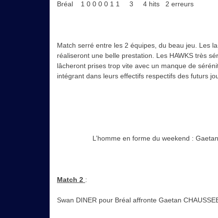
Bréal 1 0 0 0 0 1 1 3 4 hits 2 erreurs
Match serré entre les 2 équipes, du beau jeu. Les 
réaliseront une belle prestation. Les HAWKS très sé
lâcheront prises trop vite avec un manque de séréni
intégrant dans leurs effectifs respectifs des futurs jo
L’homme en forme du weekend : Gaetan Le
Match 2
:
Swan DINER pour Bréal affronte Gaetan CHAUSSEE