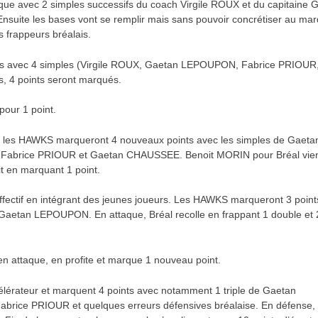
ue avec 2 simples successifs du coach Virgile ROUX et du capitaine 
nsuite les bases vont se remplir mais sans pouvoir concrétiser au ma
s frappeurs bréalais.
forts avec 4 simples (Virgile ROUX, Gaetan LEPOUPON, Fabrice PRIOUR
, 4 points seront marqués.
pour 1 point.
its les HAWKS marqueront 4 nouveaux points avec les simples de Gaeta
Fabrice PRIOUR et Gaetan CHAUSSEE. Benoit MORIN pour Bréal vie
it en marquant 1 point.
 effectif en intégrant des jeunes joueurs. Les HAWKS marqueront 3 poin
Gaetan LEPOUPON. En attaque, Bréal recolle en frappant 1 double et 
n attaque, en profite et marque 1 nouveau point.
élérateur et marquent 4 points avec notamment 1 triple de Gaetan
brice PRIOUR et quelques erreurs défensives bréalaise. En défense, 