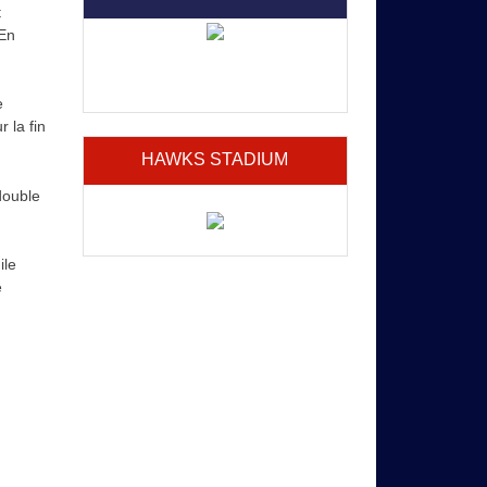
t
 En
e
 la fin
HAWKS STADIUM
double
ile
e