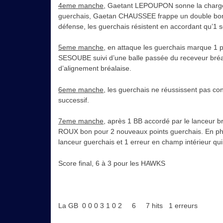
4eme manche
, Gaetant LEPOUPON sonne la charge e
guerchais, Gaetan CHAUSSEE frappe un double bon po
défense, les guerchais résistent en accordant qu’1 s
5eme manche
, en attaque les guerchais marque 1 p
SESOUBE suivi d’une balle passée du receveur bréalai
d’alignement bréalaise.
6eme manche
, les guerchais ne réussissent pas con
successif.
7eme manche
, après 1 BB accordé par le lanceur b
ROUX bon pour 2 nouveaux points guerchais. En phas
lanceur guerchais et 1 erreur en champ intérieur qui
Score final, 6 à 3 pour les HAWKS
La GB 0 0 0 3 1 0 2 6 7 hits 1 erreurs